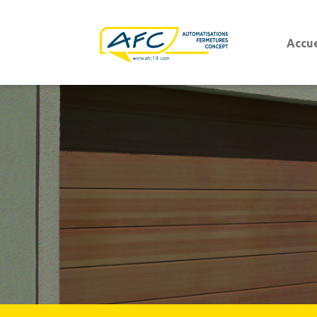
Accue
Portes d'entrées
Portes d'entrées aluminium
Portes d'entrées PVC
Porte de garage
Porte de garage sectionnelle
Porte de garage basculante
Porte de garage sectionnelle latérale
Porte de garage enroulable
Porte de garage battante ouvrant à la franç
Portails battants et coulissants
Portails modernes
Portails
Portails authentiques