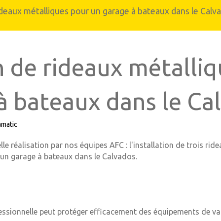
rideaux métalliques pour un garage à bateaux dans le Calv
Carport et abris de terrasse
n aluminium
on de rideaux métalli
à bateaux dans le Ca
amatic
e réalisation par nos équipes AFC : l'installation de trois rid
'un garage à bateaux dans le Calvados.
essionnelle peut protéger efficacement des équipements de val