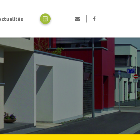
Actualités
Motorisation
Motorisation portes de garage
Motorisation portails
Motorisation volets
Professionnels, collectivités et industriels
Portes automatiques piétonnes
Rideaux métalliques
Portails en acier industriel
Portes de garage industrielles
Portes collectives
Portes rapides
Equipements de quai
Pièces détachées et SAV