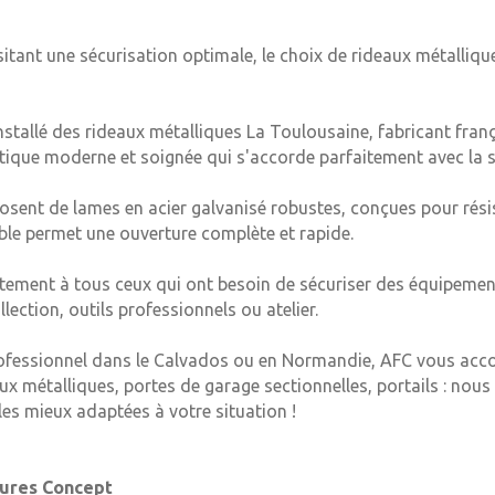
sitant une sécurisation optimale, le choix de rideaux métalliq
nstallé des rideaux métalliques La Toulousaine, fabricant franç
tique moderne et soignée qui s'accorde parfaitement avec la s
sent de lames en acier galvanisé robustes, conçues pour résist
ble permet une ouverture complète et rapide.
aitement à tous ceux qui ont besoin de sécuriser des équipemen
llection, outils professionnels ou atelier.
rofessionnel dans le Calvados ou en Normandie, AFC vous ac
x métalliques, portes de garage sectionnelles, portails : nous
les mieux adaptées à votre situation !
ures Concept