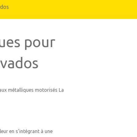
ados
ques pour
lvados
eaux métalliques motorisés La
eur en s'intégrant à une