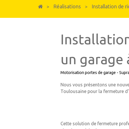
Fenêtres et portes-fenêtres
Réalisations
Installation de 
>
>
Fenêtres & Portes-fenêtres en PVC
Fenêtres, portes-fenêtres et baies vitrées e
Installati
un garage 
Motorisation portes de garage - Supr
Nous vous présentons une nouvell
Toulousaine pour la fermeture d
Cette solution de fermeture prof