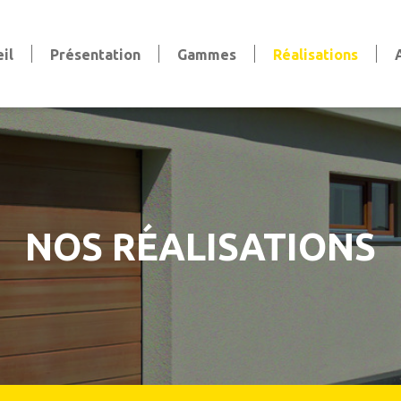
il
Présentation
Gammes
Réalisations
Volets
Volets battants
Volets coulissants
Volets persiennes
Volets roulants
Stores et pergola
NOS RÉALISATIONS
Stores bannes & extérieurs
Stores intérieurs
aise
Pergola
Clôtures et Garde-Corps
Clôtures
Garde-corps
Claustras et Brise-vue