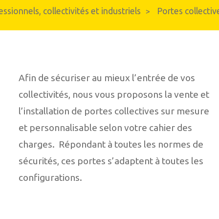
ssionnels, collectivités et industriels
Portes collectiv
>
Carport et abris de terrasse
n aluminium
Afin de sécuriser au mieux l’entrée de vos
collectivités, nous vous proposons la vente et
l’installation de portes collectives sur mesure
et personnalisable selon votre cahier des
charges. Répondant à toutes les normes de
sécurités, ces portes s’adaptent à toutes les
configurations.