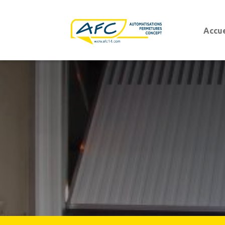
Accue
Portes d'entrées
Portes d'entrées aluminium
Portes d'entrées PVC
Porte de garage
Porte de garage sectionnelle
Porte de garage basculante
Porte de garage sectionnelle latérale
Porte de garage enroulable
Porte de garage battante ouvrant à la franç
Portails battants et coulissants
Portails modernes
Portails
Portails authentiques