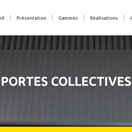
il
Présentation
Gammes
Réalisations
Volets
Volets battants
Volets coulissants
Volets persiennes
Volets roulants
Stores et pergola
PORTES COLLECTIVES
Stores bannes & extérieurs
Stores intérieurs
aise
Pergola
Clôtures et Garde-Corps
Clôtures
Garde-corps
Claustras et Brise-vue