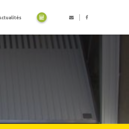
Actualités
Motorisation
Motorisation portes de garage
Motorisation portails
Motorisation volets
Professionnels, collectivités et industriels
Portes automatiques piétonnes
Rideaux métalliques
Portails en acier industriel
Portes de garage industrielles
Portes collectives
Portes rapides
Equipements de quai
Pièces détachées et SAV