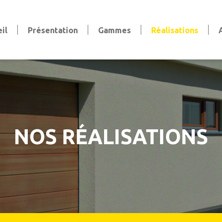
il
Présentation
Gammes
Réalisations
Volets
Volets battants
Volets coulissants
Volets persiennes
Volets roulants
Stores et pergola
NOS RÉALISATIONS
Stores bannes & extérieurs
Stores intérieurs
aise
Pergola
Clôtures et Garde-Corps
Clôtures
Garde-corps
Claustras et Brise-vue