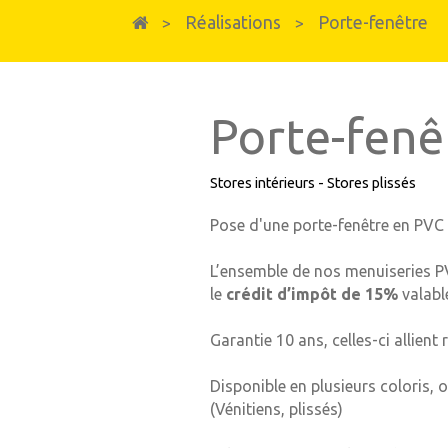
Fenêtres et portes-fenêtres
Réalisations
Porte-fenêtre
>
>
Fenêtres & Portes-fenêtres en PVC
Fenêtres, portes-fenêtres et baies vitrées e
Porte-fenê
Stores intérieurs - Stores plissés
Pose d'une porte-fenêtre en PVC 
L’ensemble de nos menuiseries PV
le
crédit d’impôt de 15%
valabl
Garantie 10 ans, celles-ci allient
Disponible en plusieurs coloris, 
(Vénitiens, plissés)