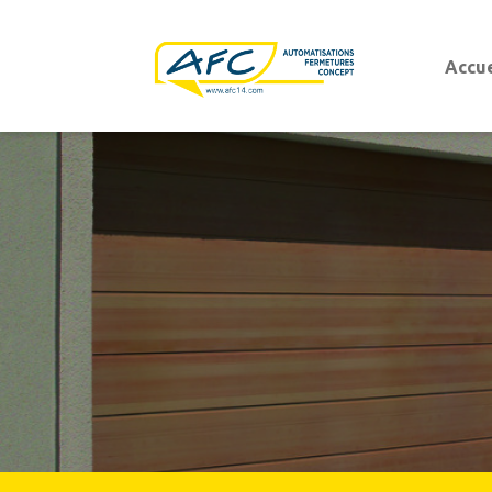
Accue
Portes d'entrées
Portes d'entrées aluminium
Portes d'entrées PVC
Porte de garage
Porte de garage sectionnelle
Porte de garage basculante
Porte de garage sectionnelle latérale
Porte de garage enroulable
Porte de garage battante ouvrant à la franç
Portails battants et coulissants
Portails modernes
Portails
Portails authentiques