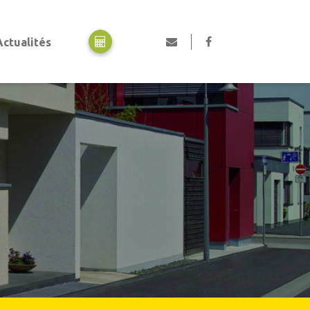
Actualités
Motorisation
Motorisation portes de garage
Motorisation portails
Motorisation volets
Professionnels, collectivités et industriels
Portes automatiques piétonnes
Rideaux métalliques
Portails en acier industriel
Portes de garage industrielles
Portes collectives
Portes rapides
Equipements de quai
Pièces détachées et SAV