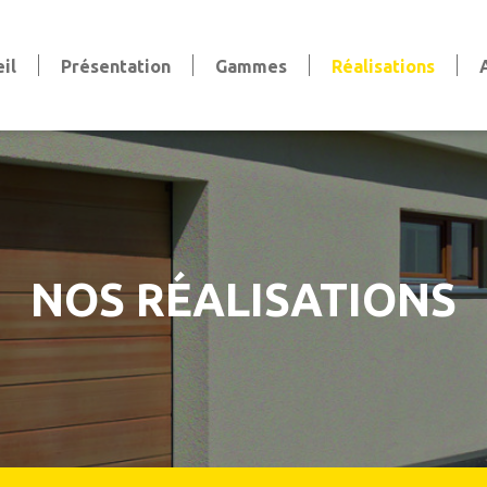
il
Présentation
Gammes
Réalisations
Volets
Volets battants
Volets coulissants
Volets persiennes
Volets roulants
Stores et pergola
NOS RÉALISATIONS
Stores bannes & extérieurs
Stores intérieurs
aise
Pergola
Clôtures et Garde-Corps
Clôtures
Garde-corps
Claustras et Brise-vue