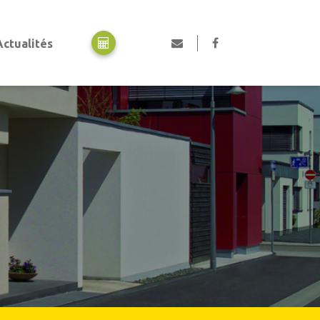
Actualités
Motorisation
Motorisation portes de garage
Motorisation portails
Motorisation volets
Professionnels, collectivités et industriels
Portes automatiques piétonnes
Rideaux métalliques
Portails en acier industriel
Portes de garage industrielles
Portes collectives
Portes rapides
Equipements de quai
Pièces détachées et SAV