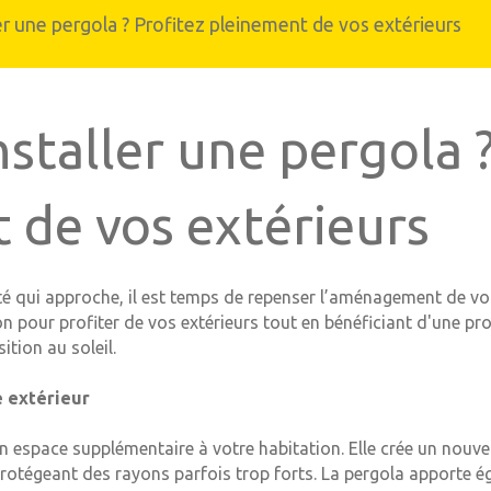
er une pergola ? Profitez pleinement de vos extérieurs
Carport et abris de terrasse
n aluminium
staller une pergola ?
 de vos extérieurs
été qui approche, il est temps de repenser l’aménagement de vot
on pour profiter de vos extérieurs tout en bénéficiant d'une pro
ition au soleil.
 extérieur
un espace supplémentaire à votre habitation. Elle crée un nouve
 protégeant des rayons parfois trop forts. La pergola apporte