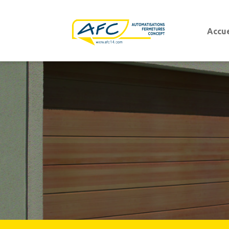
Accue
Portes d'entrées
Portes d'entrées aluminium
Portes d'entrées PVC
Porte de garage
Porte de garage sectionnelle
Porte de garage basculante
Porte de garage sectionnelle latérale
Porte de garage enroulable
Porte de garage battante ouvrant à la franç
Portails battants et coulissants
Portails modernes
Portails
Portails authentiques