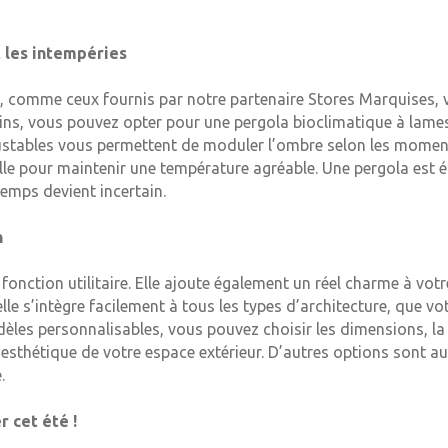
t les intempéries
, comme ceux fournis par notre partenaire Stores Marquises, v
oins, vous pouvez opter pour une pergola bioclimatique à lame
justables vous permettent de moduler l’ombre selon les moment
elle pour maintenir une température agréable. Une pergola est 
temps devient incertain.
n
fonction utilitaire. Elle ajoute également un réel charme à votr
elle s’intègre facilement à tous les types d’architecture, que 
dèles personnalisables, vous pouvez choisir les dimensions, la
’esthétique de votre espace extérieur. D’autres options sont a
.
r cet été !