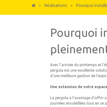
Fenêtres et portes-fenêtres
Réalisations
Pourquoi install
>
>
Fenêtres & Portes-fenêtres en PVC
Fenêtres, portes-fenêtres et baies vitrées e
Pourquoi in
pleinement
Avec l’arrivée du printemps et l'
pergola est une excellente soluti
d’une meilleure gestion de l’expos
Une extension de votre espace
La pergola à l’avantage d’offrir 
journées ensoleillées tout en se