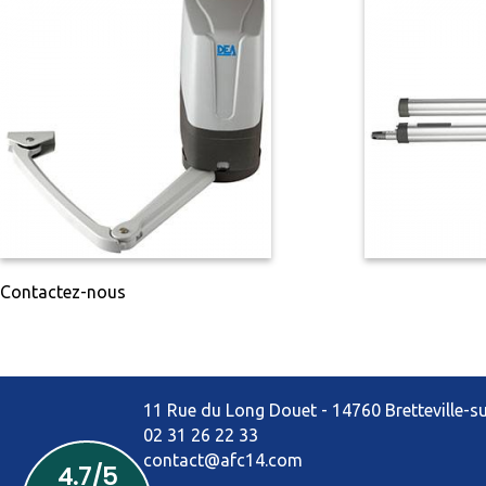
Fenêtres et portes-fenêtres
Fenêtres & Portes-fenêtres en PVC
Fenêtres, portes-fenêtres et baies vitrées e
Contactez-nous
11 Rue du Long Douet - 14760 Bretteville-
02 31 26 22 33
contact@afc14.com