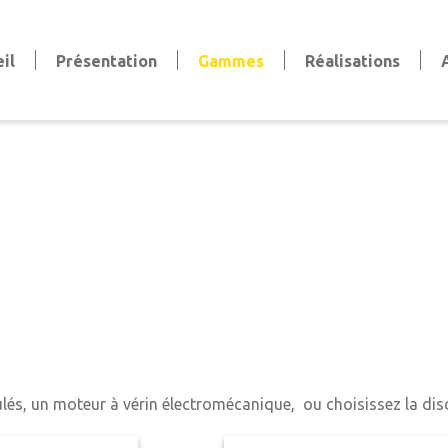
il
Présentation
Gammes
Réalisations
Volets
Volets battants
Volets coulissants
Volets persiennes
Volets roulants
Stores et pergola
Stores bannes & extérieurs
Stores intérieurs
aise
Pergola
Clôtures et Garde-Corps
Clôtures
Garde-corps
ulés, un moteur à vérin électromécanique, ou choisissez la dis
Claustras et Brise-vue