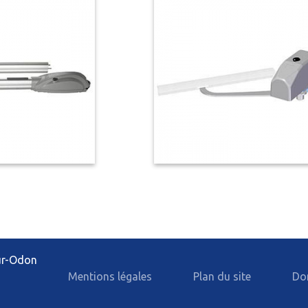
Carport et abris de terrasse
n aluminium
sur-Odon
Mentions légales
Plan du site
Do