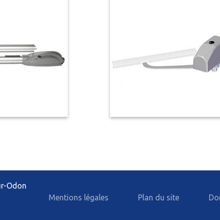
Carport et abris de terrasse
n aluminium
sur-Odon
Mentions légales
Plan du site
Do