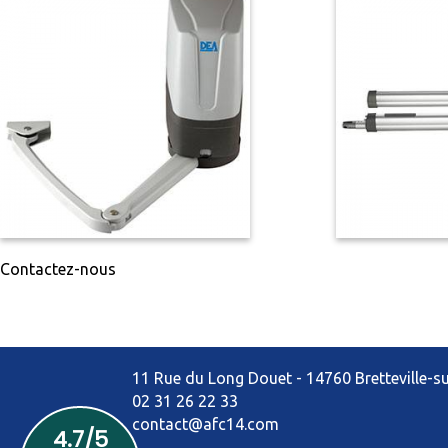
Fenêtres et portes-fenêtres
Fenêtres & Portes-fenêtres en PVC
Fenêtres, portes-fenêtres et baies vitrées e
Contactez-nous
11 Rue du Long Douet - 14760 Bretteville-
02 31 26 22 33
contact@afc14.com