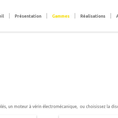
il
Présentation
Gammes
Réalisations
Volets
Volets battants
Volets coulissants
Volets persiennes
Volets roulants
Stores et pergola
Stores bannes & extérieurs
Stores intérieurs
aise
Pergola
Clôtures et Garde-Corps
Clôtures
Garde-corps
ulés, un moteur à vérin électromécanique, ou choisissez la dis
Claustras et Brise-vue