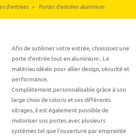
es d'entrées
Portes d'entrées aluminium
>
Carport et abris de terrasse
n aluminium
Afin de sublimer votre entrée, choissisez une
porte d'entrée tout en aluminium . Le
matériau idéale pour allier design, sécurité et
performance.
Complétement personnalisable grâce à son
large choix de coloris et ses différents
vitrages, il est également possible de
motoriser vos portes avec plusieurs
systèmes tel que l'ouverture par empreinte