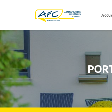
Accue
Portes d'entrées
Portes d'entrées aluminium
Portes d'entrées PVC
Porte de garage
Porte de garage sectionnelle
Porte de garage basculante
POR
Porte de garage sectionnelle latérale
Porte de garage enroulable
Porte de garage battante ouvrant à la franç
Portails battants et coulissants
Portails modernes
Portails
Portails authentiques