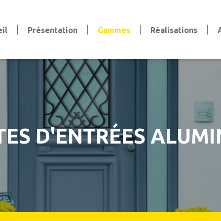
il
Présentation
Gammes
Réalisations
Volets
Volets battants
Volets coulissants
Volets persiennes
Volets roulants
Stores et pergola
TES D'ENTRÉES ALUMI
Stores bannes & extérieurs
Stores intérieurs
aise
Pergola
Clôtures et Garde-Corps
Clôtures
Garde-corps
Claustras et Brise-vue