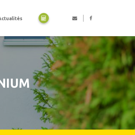
Actualités
Motorisation
Motorisation portes de garage
Motorisation portails
Motorisation volets
Professionnels, collectivités et industriels
Portes automatiques piétonnes
NIUM
Rideaux métalliques
Portails en acier industriel
Portes de garage industrielles
Portes collectives
Portes rapides
Equipements de quai
Pièces détachées et SAV