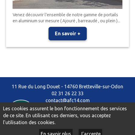
Venez découvrir l'ensemble de notre gamme de portails
en aluminium sur mesure ( Ajouré , barreaudé , ou plein )...
En savoir +
11 Rue du Long Douet - 14760 Bretteville-sur-Odon
02 31 26 22 33
contact@afc14.com
Les cookies assurent le bon fonctionnement des services
Mentions légales
de ce site. En utilisant ces derniers, vous acceptez
Plan du site
l'utilisation des cookies.
Données personnelles
En savoir plus
J'accepte