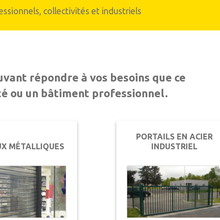
ssionnels, collectivités et industriels
Carport et abris de terrasse
n aluminium
uvant répondre à vos besoins que ce
té ou un bâtiment professionnel.
PORTAILS EN ACIER
UX MÉTALLIQUES
INDUSTRIEL