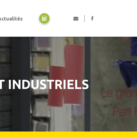
Actualités
Motorisation
Motorisation portes de garage
Motorisation portails
Motorisation volets
Professionnels, collectivités et industriels
Portes automatiques piétonnes
T INDUSTRIELS
Rideaux métalliques
Portails en acier industriel
Portes de garage industrielles
Portes collectives
Portes rapides
Equipements de quai
Pièces détachées et SAV