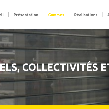
il
Présentation
Gammes
Réalisations
Volets
Volets battants
Volets coulissants
Volets persiennes
Volets roulants
Stores et pergola
LS, COLLECTIVITÉS E
Stores bannes & extérieurs
Stores intérieurs
aise
Pergola
Clôtures et Garde-Corps
Clôtures
Garde-corps
Claustras et Brise-vue