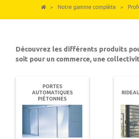
Fenêtres et portes-fenêtres
Notre gamme complète
Profe
>
>
Fenêtres & Portes-fenêtres en PVC
Fenêtres, portes-fenêtres et baies vitrées e
Découvrez les différents produits po
soit pour un commerce, une collectivi
PORTES
AUTOMATIQUES
RIDEA
PIÉTONNES