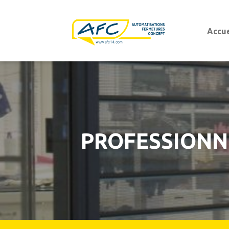
Accue
Portes d'entrées
Portes d'entrées aluminium
Portes d'entrées PVC
Porte de garage
Porte de garage sectionnelle
Porte de garage basculante
PROFESSIONNE
Porte de garage sectionnelle latérale
Porte de garage enroulable
Porte de garage battante ouvrant à la franç
Portails battants et coulissants
Portails modernes
Portails
Portails authentiques