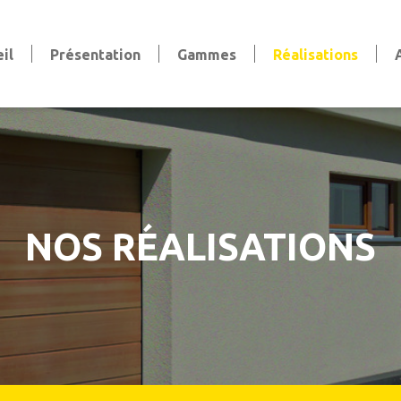
il
Présentation
Gammes
Réalisations
Volets
Volets battants
Volets coulissants
Volets persiennes
Volets roulants
Stores et pergola
NOS RÉALISATIONS
Stores bannes & extérieurs
Stores intérieurs
aise
Pergola
Clôtures et Garde-Corps
Clôtures
Garde-corps
Claustras et Brise-vue