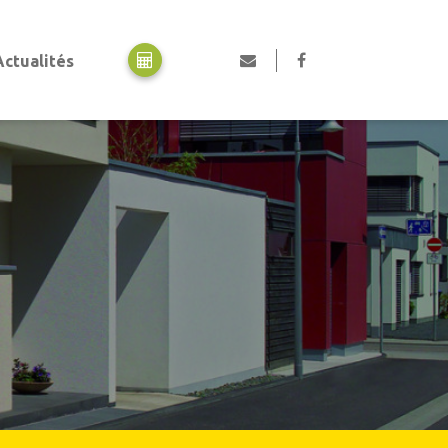
Actualités
Motorisation
Motorisation portes de garage
Motorisation portails
Motorisation volets
Professionnels, collectivités et industriels
Portes automatiques piétonnes
Rideaux métalliques
Portails en acier industriel
Portes de garage industrielles
Portes collectives
Portes rapides
Equipements de quai
Pièces détachées et SAV