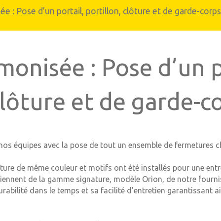
e : Pose d’un portail, portillon, clôture et de garde-corps
Carport et abris de terrasse
n aluminium
monisée : Pose d’un p
clôture et de garde-c
 nos équipes avec la pose de tout un ensemble de fermetures ch
lôture de même couleur et motifs ont été installés pour une en
viennent de la gamme signature, modèle Orion, de notre fourn
abilité dans le temps et sa facilité d’entretien garantissant 