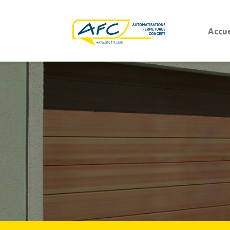
Accue
Portes d'entrées
Portes d'entrées aluminium
Portes d'entrées PVC
Porte de garage
Porte de garage sectionnelle
Porte de garage basculante
Porte de garage sectionnelle latérale
Porte de garage enroulable
Porte de garage battante ouvrant à la franç
Portails battants et coulissants
Portails modernes
Portails
Portails authentiques