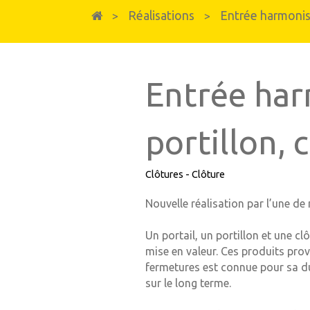
Fenêtres et portes-fenêtres
Réalisations
Entrée harmonisé
>
>
Fenêtres & Portes-fenêtres en PVC
Fenêtres, portes-fenêtres et baies vitrées e
Entrée har
portillon, 
Clôtures - Clôture
Nouvelle réalisation par l’une de
Un portail, un portillon et une c
mise en valeur. Ces produits pro
fermetures est connue pour sa dur
sur le long terme.